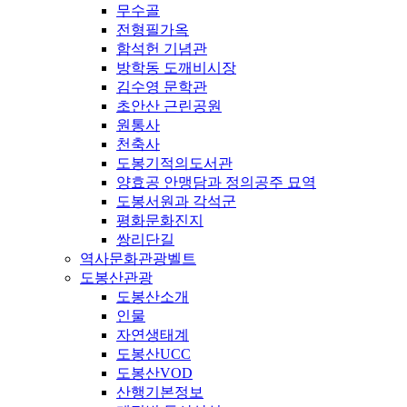
무수골
전형필가옥
함석헌 기념관
방학동 도깨비시장
김수영 문학관
초안산 근린공원
원통사
천축사
도봉기적의도서관
양효공 안맹담과 정의공주 묘역
도봉서원과 각석군
평화문화진지
쌍리단길
역사문화관광벨트
도봉산관광
도봉산소개
인물
자연생태계
도봉산UCC
도봉산VOD
산행기본정보