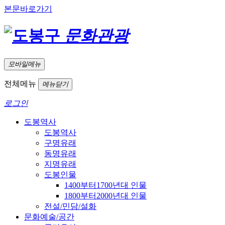
본문바로가기
문화관광
모바일메뉴
전체메뉴
메뉴닫기
로그인
도봉역사
도봉역사
구명유래
동명유래
지명유래
도봉인물
1400부터1700년대 인물
1800부터2000년대 인물
전설/민담/설화
문화예술/공간