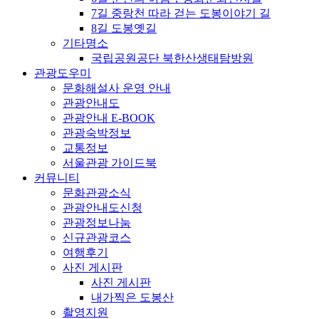
7길 중랑천 따라 걷는 도봉이야기 길
8길 도봉옛길
기타명소
국립공원공단 북한산생태탐방원
관광도우미
문화해설사 운영 안내
관광안내도
관광안내 E-BOOK
관광숙박정보
교통정보
서울관광 가이드북
커뮤니티
문화관광소식
관광안내도신청
관광정보나눔
신규관광코스
여행후기
사진 게시판
사진 게시판
내가찍은 도봉산
촬영지원