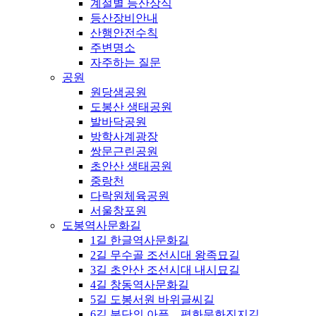
계절별 등산상식
등산장비안내
산행안전수칙
주변명소
자주하는 질문
공원
원당샘공원
도봉산 생태공원
발바닥공원
방학사계광장
쌍문근린공원
초안산 생태공원
중랑천
다락원체육공원
서울창포원
도봉역사문화길
1길 한글역사문화길
2길 무수골 조선시대 왕족묘길
3길 초안산 조선시대 내시묘길
4길 창동역사문화길
5길 도봉서원 바위글씨길
6길 분단의 아픔，평화문화진지길