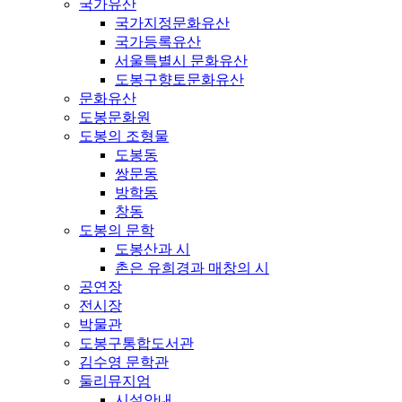
국가유산
국가지정문화유산
국가등록유산
서울특별시 문화유산
도봉구향토문화유산
문화유산
도봉문화원
도봉의 조형물
도봉동
쌍문동
방학동
창동
도봉의 문학
도봉산과 시
촌은 유희경과 매창의 시
공연장
전시장
박물관
도봉구통합도서관
김수영 문학관
둘리뮤지엄
시설안내