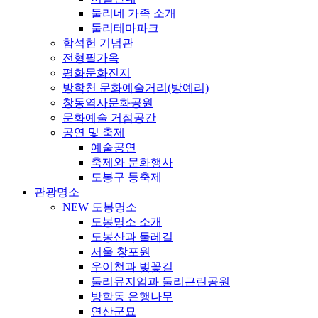
둘리네 가족 소개
둘리테마파크
함석헌 기념관
전형필가옥
평화문화진지
방학천 문화예술거리(방예리)
창동역사문화공원
문화예술 거점공간
공연 및 축제
예술공연
축제와 문화행사
도봉구 등축제
관광명소
NEW 도봉명소
도봉명소 소개
도봉산과 둘레길
서울 창포원
우이천과 벚꽃길
둘리뮤지엄과 둘리근린공원
방학동 은행나무
연산군묘