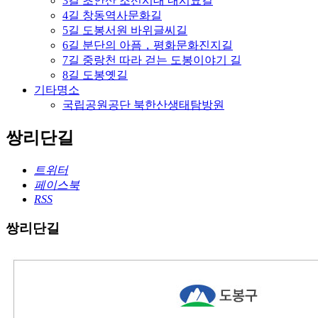
3길 초안산 조선시대 내시묘길
4길 창동역사문화길
5길 도봉서원 바위글씨길
6길 분단의 아픔，평화문화진지길
7길 중랑천 따라 걷는 도봉이야기 길
8길 도봉옛길
기타명소
국립공원공단 북한산생태탐방원
쌍리단길
트위터
페이스북
RSS
쌍리단길