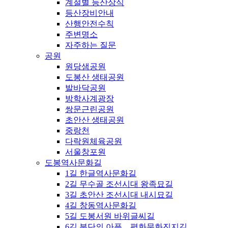
계절별 등산상식
등산장비안내
산행안전수칙
주변명소
자주하는 질문
공원
원당샘공원
도봉산 생태공원
발바닥공원
방학사계광장
쌍문근린공원
초안산 생태공원
중랑천
다락원체육공원
서울창포원
도봉역사문화길
1길 한글역사문화길
2길 무수골 조선시대 왕족묘길
3길 초안산 조선시대 내시묘길
4길 창동역사문화길
5길 도봉서원 바위글씨길
6길 분단의 아픔，평화문화진지길