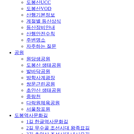
도봉산UCC
도봉산VOD
산행기본정보
계절별 등산상식
등산장비안내
산행안전수칙
주변명소
자주하는 질문
공원
원당샘공원
도봉산 생태공원
발바닥공원
방학사계광장
쌍문근린공원
초안산 생태공원
중랑천
다락원체육공원
서울창포원
도봉역사문화길
1길 한글역사문화길
2길 무수골 조선시대 왕족묘길