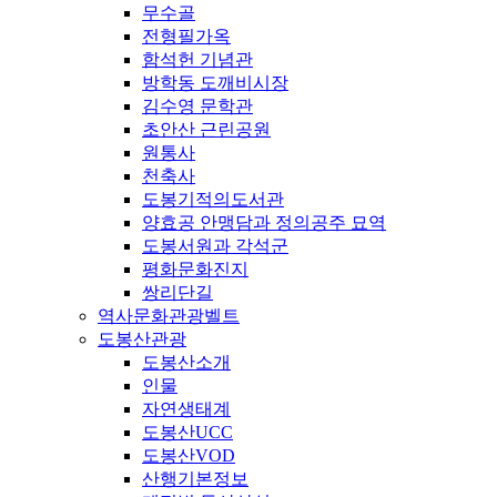
무수골
전형필가옥
함석헌 기념관
방학동 도깨비시장
김수영 문학관
초안산 근린공원
원통사
천축사
도봉기적의도서관
양효공 안맹담과 정의공주 묘역
도봉서원과 각석군
평화문화진지
쌍리단길
역사문화관광벨트
도봉산관광
도봉산소개
인물
자연생태계
도봉산UCC
도봉산VOD
산행기본정보