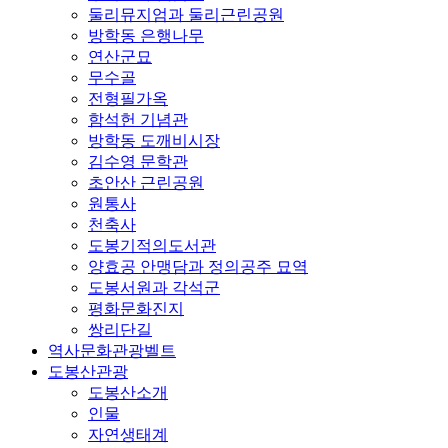
둘리뮤지엄과 둘리근린공원
방학동 은행나무
연산군묘
무수골
전형필가옥
함석헌 기념관
방학동 도깨비시장
김수영 문학관
초안산 근린공원
원통사
천축사
도봉기적의도서관
양효공 안맹담과 정의공주 묘역
도봉서원과 각석군
평화문화진지
쌍리단길
역사문화관광벨트
도봉산관광
도봉산소개
인물
자연생태계