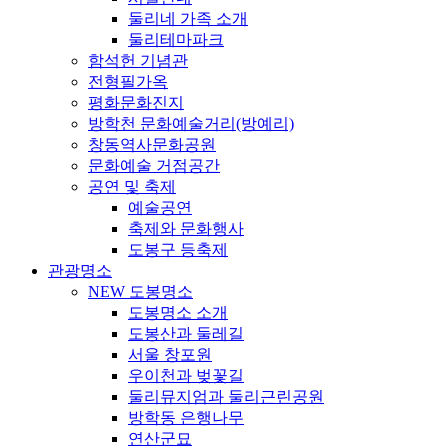
둘리네 가족 소개
둘리테마파크
함석헌 기념관
전형필가옥
평화문화진지
방학천 문화예술거리(방예리)
창동역사문화공원
문화예술 거점공간
공연 및 축제
예술공연
축제와 문화행사
도봉구 등축제
관광명소
NEW 도봉명소
도봉명소 소개
도봉산과 둘레길
서울 창포원
우이천과 벚꽃길
둘리뮤지엄과 둘리근린공원
방학동 은행나무
연산군묘