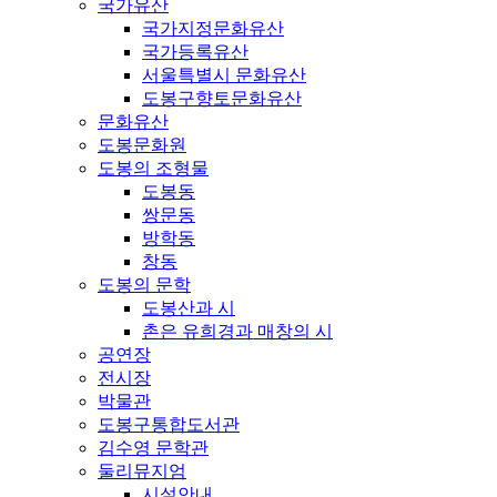
국가유산
국가지정문화유산
국가등록유산
서울특별시 문화유산
도봉구향토문화유산
문화유산
도봉문화원
도봉의 조형물
도봉동
쌍문동
방학동
창동
도봉의 문학
도봉산과 시
촌은 유희경과 매창의 시
공연장
전시장
박물관
도봉구통합도서관
김수영 문학관
둘리뮤지엄
시설안내