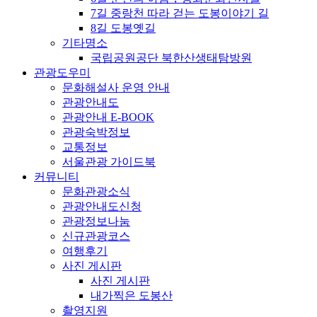
7길 중랑천 따라 걷는 도봉이야기 길
8길 도봉옛길
기타명소
국립공원공단 북한산생태탐방원
관광도우미
문화해설사 운영 안내
관광안내도
관광안내 E-BOOK
관광숙박정보
교통정보
서울관광 가이드북
커뮤니티
문화관광소식
관광안내도신청
관광정보나눔
신규관광코스
여행후기
사진 게시판
사진 게시판
내가찍은 도봉산
촬영지원