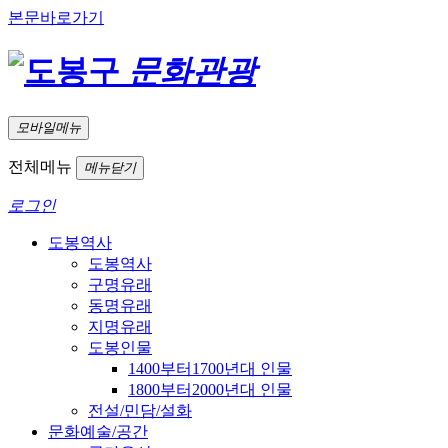
본문바로가기
문화관광
모바일메뉴
전체메뉴
메뉴닫기
로그인
도봉역사
도봉역사
구명유래
동명유래
지명유래
도봉인물
1400부터1700년대 인물
1800부터2000년대 인물
전설/민담/설화
문화예술/공간