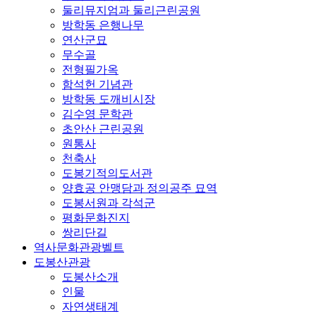
둘리뮤지엄과 둘리근린공원
방학동 은행나무
연산군묘
무수골
전형필가옥
함석헌 기념관
방학동 도깨비시장
김수영 문학관
초안산 근린공원
원통사
천축사
도봉기적의도서관
양효공 안맹담과 정의공주 묘역
도봉서원과 각석군
평화문화진지
쌍리단길
역사문화관광벨트
도봉산관광
도봉산소개
인물
자연생태계