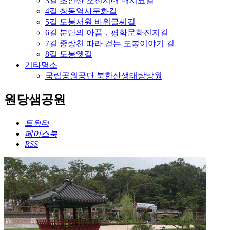
3길 초안산 조선시대 내시묘길
4길 창동역사문화길
5길 도봉서원 바위글씨길
6길 분단의 아픔，평화문화진지길
7길 중랑천 따라 걷는 도봉이야기 길
8길 도봉옛길
기타명소
국립공원공단 북한산생태탐방원
원당샘공원
트위터
페이스북
RSS