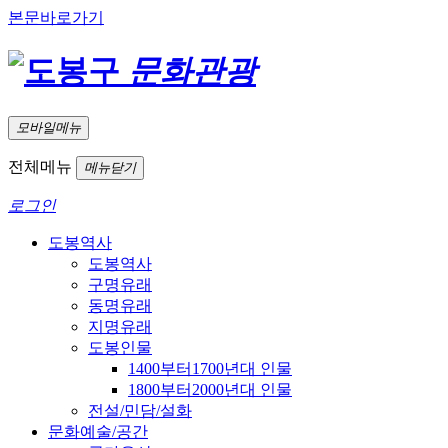
본문바로가기
문화관광
모바일메뉴
전체메뉴
메뉴닫기
로그인
도봉역사
도봉역사
구명유래
동명유래
지명유래
도봉인물
1400부터1700년대 인물
1800부터2000년대 인물
전설/민담/설화
문화예술/공간