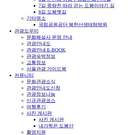
7길 중랑천 따라 걷는 도봉이야기 길
8길 도봉옛길
기타명소
국립공원공단 북한산생태탐방원
관광도우미
문화해설사 운영 안내
관광안내도
관광안내 E-BOOK
관광숙박정보
교통정보
서울관광 가이드북
커뮤니티
문화관광소식
관광안내도신청
관광정보나눔
신규관광코스
여행후기
사진 게시판
사진 게시판
내가찍은 도봉산
촬영지원