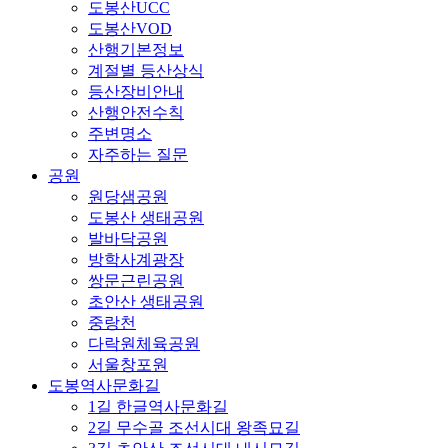
도봉산UCC
도봉산VOD
산행기본정보
계절별 등산상식
등산장비안내
산행안전수칙
주변명소
자주하는 질문
공원
원당샘공원
도봉산 생태공원
발바닥공원
방학사계광장
쌍문근린공원
초안산 생태공원
중랑천
다락원체육공원
서울창포원
도봉역사문화길
1길 한글역사문화길
2길 무수골 조선시대 왕족묘길