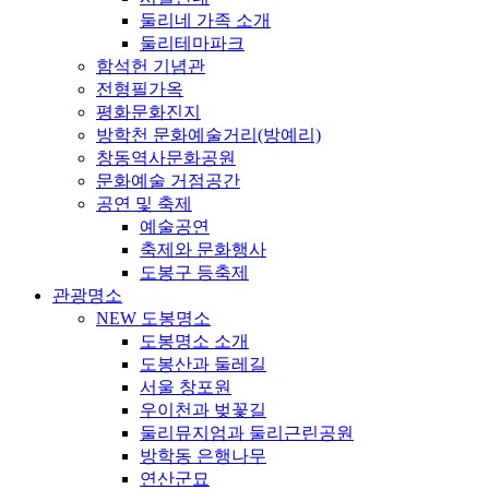
둘리네 가족 소개
둘리테마파크
함석헌 기념관
전형필가옥
평화문화진지
방학천 문화예술거리(방예리)
창동역사문화공원
문화예술 거점공간
공연 및 축제
예술공연
축제와 문화행사
도봉구 등축제
관광명소
NEW 도봉명소
도봉명소 소개
도봉산과 둘레길
서울 창포원
우이천과 벚꽃길
둘리뮤지엄과 둘리근린공원
방학동 은행나무
연산군묘