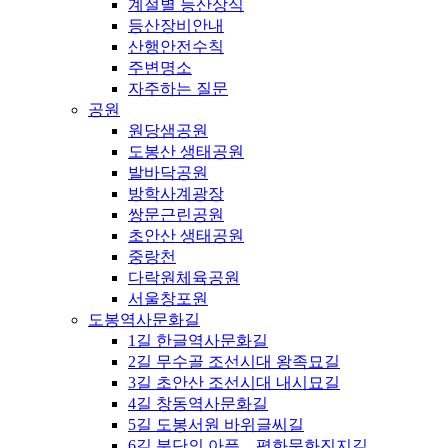
계절별 등산상식
등산장비안내
산행안전수칙
주변명소
자주하는 질문
공원
원당샘공원
도봉산 생태공원
발바닥공원
방학사계광장
쌍문근린공원
초안산 생태공원
중랑천
다락원체육공원
서울창포원
도봉역사문화길
1길 한글역사문화길
2길 무수골 조선시대 왕족묘길
3길 초안산 조선시대 내시묘길
4길 창동역사문화길
5길 도봉서원 바위글씨길
6길 분단의 아픔，평화문화진지길