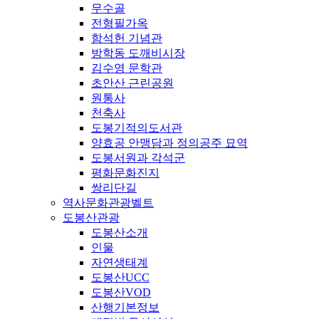
무수골
전형필가옥
함석헌 기념관
방학동 도깨비시장
김수영 문학관
초안산 근린공원
원통사
천축사
도봉기적의도서관
양효공 안맹담과 정의공주 묘역
도봉서원과 각석군
평화문화진지
쌍리단길
역사문화관광벨트
도봉산관광
도봉산소개
인물
자연생태계
도봉산UCC
도봉산VOD
산행기본정보