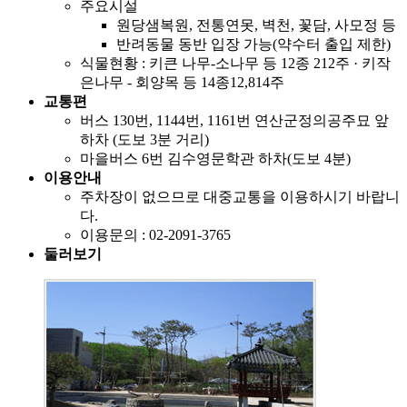
주요시설
원당샘복원, 전통연못, 벽천, 꽃담, 사모정 등
반려동물 동반 입장 가능(약수터 출입 제한)
식물현황 : 키큰 나무-소나무 등 12종 212주 · 키작
은나무 - 회양목 등 14종12,814주
교통편
버스 130번, 1144번, 1161번 연산군정의공주묘 앞
하차 (도보 3분 거리)
마을버스 6번 김수영문학관 하차(도보 4분)
이용안내
주차장이 없으므로 대중교통을 이용하시기 바랍니
다.
이용문의 : 02-2091-3765
둘러보기