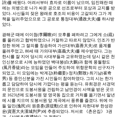
詩)를 배웠다. 어려서부터 효자로 이름이 났으며, 임진왜란 때
에는 의병으로 나가 싸운 공으로 선조로부터 포상과 교지를 받
았다. 사신들의 잦은 왕래로 호조의 비용이 고갈되자 그가 계
책을 일러주었으므로 그 공로로 통정대부(通政大夫)를 하사받
았다.
광해군 때에 이이첨(李爾瞻)이 모후를 폐하려고 그에게 소(疏)
를 올리라고 협박하였으나 거절하고 따르지 않았다. 인조가 반
정한 뒤에 그 절의를 칭송하여 가선대부(嘉善大夫)로 품계를
올려주었고, 80세 때 가의대부(嘉義大夫)를 제수받았다. 그는
한시를 잘 지어 당시의 사대부들과 교유하였는데 당시 같은 천
인신분으로 시에 능하였던 백대붕(白大鵬)과 함께 풍월향도
(風月香徒)라는 모임을 만들어 주도하여 위항문학의 선구자가
되었고, 이 모임에는 박계강(朴繼姜)·정치(鄭致)·최기남(崔奇
男) 등 중인신분을 가진 시인들이 참여하였다. 그의 시는 한가
롭고 담담하여 당시에 가깝다는 평을 듣는다. 유희경은 서경덕
의 문인으로 도봉서원을 건립하고 남언경이 사액을 받은 곳으
로 1623년에 도봉서원 옆 영국동 집으로 거처를 옮기면서 말년
에 시를 지으며 도봉서원 앞 계곡에서 풍류를 즐겼다. 뒤에 아
들 일민(逸民)의 원종훈(原從勳)으로 인하여 자헌대부 한성판
윤(資憲大夫漢城判尹)에 추증되었다. 저서로 《촌은집》 3권
과 《상례초(喪禮抄)》가 전한다.