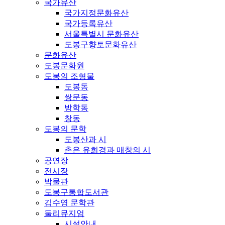
국가유산
국가지정문화유산
국가등록유산
서울특별시 문화유산
도봉구향토문화유산
문화유산
도봉문화원
도봉의 조형물
도봉동
쌍문동
방학동
창동
도봉의 문학
도봉산과 시
촌은 유희경과 매창의 시
공연장
전시장
박물관
도봉구통합도서관
김수영 문학관
둘리뮤지엄
시설안내