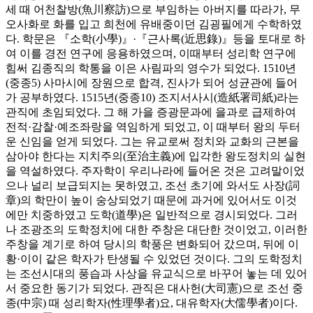
세 때 어천찰방(魚川察訪)으로 부임하는 아버지를 따라가, 무
오사화로 화를 입고 희천에 유배중이던 김굉필에게 수학하였
다. 학문은 『소학(小學)』·『근사록(近思錄)』등을 토대로 하
여 이를 경전 연구에 응용하였으며, 이때부터 성리학 연구에
힘써 김종직의 학통을 이은 사림파의 영수가 되었다. 1510년
(중종5) 사마시에 장원으로 합격, 진사가 되어 성균관에 들어
가 공부하였다. 1515년(중종10) 조지서사시(造紙署司紙)라는
관직에 초임되었다. 그 해 가을 증광문과에 을과로 급제하여
전적·감찰·예조좌랑을 역임하게 되었고, 이 때부터 왕의 두터
운 신임을 얻게 되었다. 그는 유교로써 정치와 교화의 근본을
삼아야 한다는 지치주의(至治主義)에 입각한 왕도정치의 실현
을 역설하였다. 주자학이 우리나라에 들어온 것은 고려말이었
으나 널리 보급되지는 못하였고, 조선 초기에 와서도 사장(詞
章)의 학만이 높이 숭상되었기 때문에 과거에 있어서도 이것
에만 치중하였고 도학(道學)은 일반적으로 경시되었다. 그러
나 조광조의 도학정치에 대한 주창은 대단한 것이었고, 이러한
주창을 계기로 하여 당시의 학풍은 변화되어 갔으며, 뒤에 이
황·이이 같은 학자가 탄생될 수 있었던 것이다. 그의 도학정치
는 조선시대의 풍습과 사상을 유교식으로 바꾸어 놓는 데 있어
서 중요한 동기가 되었다. 관직은 대사헌(大司憲)으로 조선 중
종(中宗) 때 성리학자(性理學者)요, 대유학자(大儒學者)이다.