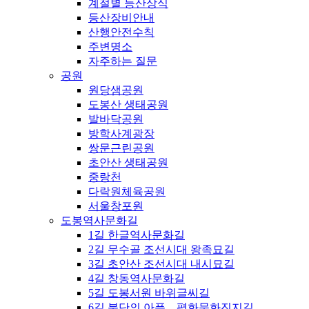
계절별 등산상식
등산장비안내
산행안전수칙
주변명소
자주하는 질문
공원
원당샘공원
도봉산 생태공원
발바닥공원
방학사계광장
쌍문근린공원
초안산 생태공원
중랑천
다락원체육공원
서울창포원
도봉역사문화길
1길 한글역사문화길
2길 무수골 조선시대 왕족묘길
3길 초안산 조선시대 내시묘길
4길 창동역사문화길
5길 도봉서원 바위글씨길
6길 분단의 아픔，평화문화진지길