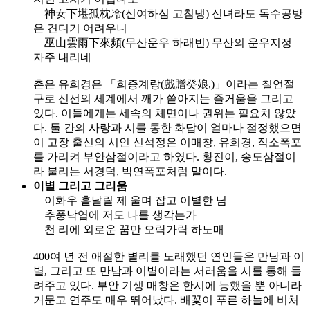
神女下堪孤枕冷(신여하심 고침냉) 신녀라도 독수공방
은 견디기 어려우니
巫山雲雨下來頻(무산운우 하래빈) 무산의 운우지정
자주 내리네
촌은 유희경은 「희증계랑(戲贈癸娘,)」이라는 칠언절
구로 신선의 세계에서 깨가 쏟아지는 즐거움을 그리고
있다. 이들에게는 세속의 체면이나 권위는 필요치 않았
다. 둘 간의 사랑과 시를 통한 화답이 얼마나 절정했으면
이 고장 출신의 시인 신석정은 이매창, 유희경, 직소폭포
를 가리켜 부안삼절이라고 하였다. 황진이, 송도삼절이
라 불리는 서경덕, 박연폭포처럼 말이다.
이별 그리고 그리움
이화우 흩날릴 제 울며 잡고 이별한 님
추풍낙엽에 저도 나를 생각는가
천 리에 외로운 꿈만 오락가락 하노매
400여 년 전 애절한 별리를 노래했던 연인들은 만남과 이
별, 그리고 또 만남과 이별이라는 서러움을 시를 통해 들
려주고 있다. 부안 기생 매창은 한시에 능했을 뿐 아니라
거문고 연주도 매우 뛰어났다. 배꽃이 푸른 하늘에 비처