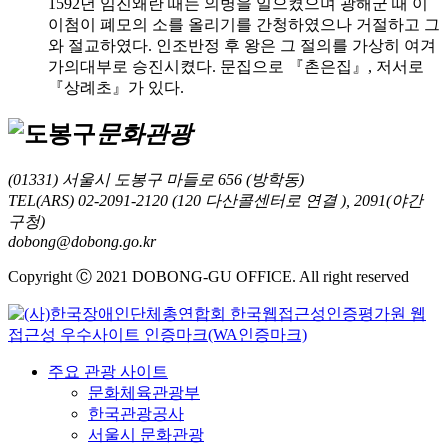
1592년 임진왜란 때는 의병을 일으켰으며 광해군 때 이
이첨이 폐모의 소를 올리기를 간청하였으나 거절하고 그
와 절교하였다. 인조반정 후 왕은 그 절의를 가상히 여겨
가의대부로 승진시켰다. 문집으로 『촌은집』, 저서로
『상례초』가 있다.
문화관광
(01331) 서울시 도봉구 마들로 656 (방학동)
TEL(ARS) 02-2091-2120 (120 다산콜센터로 연결 ), 2091(야간
구청)
dobong@dobong.go.kr
Copyright Ⓒ 2021 DOBONG-GU OFFICE. All right reserved
주요 관광 사이트
문화체육관광부
한국관광공사
서울시 문화관광