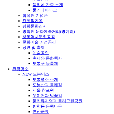
둘리네 가족 소개
둘리테마파크
함석헌 기념관
전형필가옥
평화문화진지
방학천 문화예술거리(방예리)
창동역사문화공원
문화예술 거점공간
공연 및 축제
예술공연
축제와 문화행사
도봉구 등축제
관광명소
NEW 도봉명소
도봉명소 소개
도봉산과 둘레길
서울 창포원
우이천과 벚꽃길
둘리뮤지엄과 둘리근린공원
방학동 은행나무
연산군묘