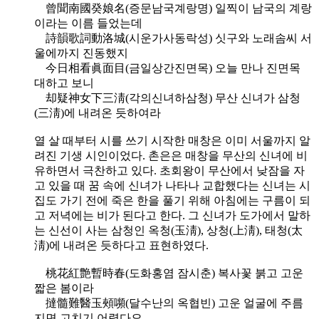
曾聞南國癸娘名(증문남국계랑명) 일찍이 남국의 계랑
이라는 이름 들었는데
詩韻歌詞動洛城(시운가사동락성) 싯구와 노래솜씨 서
울에까지 진동했지
今日相看眞面目(금일상간진면목) 오늘 만나 진면목
대하고 보니
却疑神女下三淸(각의신녀하삼청) 무산 신녀가 삼청
(三淸)에 내려온 듯하여라
열 살 때부터 시를 쓰기 시작한 매창은 이미 서울까지 알
려진 기생 시인이었다. 촌은은 매창을 무산의 신녀에 비
유하면서 극찬하고 있다. 초회왕이 무산에서 낮잠을 자
고 있을 때 꿈 속에 신녀가 나타나 교합했다는 신녀는 시
집도 가기 전에 죽은 한을 풀기 위해 아침에는 구름이 되
고 저녁에는 비가 된다고 한다. 그 신녀가 도가에서 말하
는 신선이 사는 삼청인 옥청(玉淸), 상청(上淸), 태청(太
淸)에 내려온 듯하다고 표현하였다.
桃花紅艶暫時春(도화홍염 잠시춘) 복사꽃 붉고 고운
짧은 봄이라
撻髓難醫玉頰嚬(달수난의 옥협빈) 고운 얼굴에 주름
지면 고치기 어렵다오