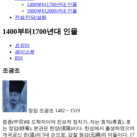
1400부터1700년대 인물
1800부터2000년대 인물
전설/민담/설화
1400부터1700년대 인물
트위터
페이스북
RSS
조광조
정암 조광조 1482 ~ 1519
중종(中宗)때 도학자이며 진보적 정치가, 자는 효직(孝直), 호
는 정암(靜庵), 본관은 한양(漢陽)이다. 한성에서 출생하였으며
개국공신 온(溫)의 5대 손으로, 감찰 원강(元綱)의 아들이다. 17