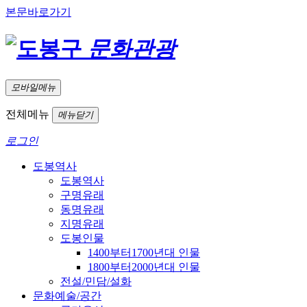
본문바로가기
문화관광
모바일메뉴
전체메뉴
메뉴닫기
로그인
도봉역사
도봉역사
구명유래
동명유래
지명유래
도봉인물
1400부터1700년대 인물
1800부터2000년대 인물
전설/민담/설화
문화예술/공간