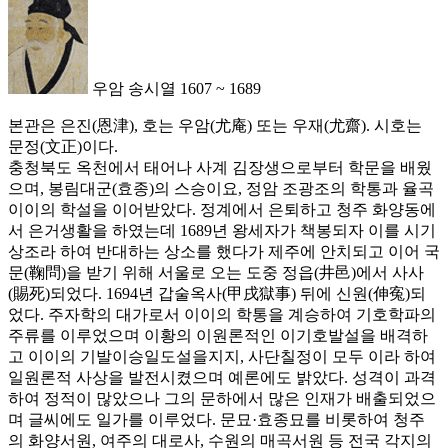
우암 송시열 1607 ~ 1689
본관은 은진(恩津), 호는 우암(尤庵) 또는 우재(尤齋). 시호는
문정(文正)이다.
충청북도 옥천에서 태어나 사계 김장생으로부터 학문을 배웠
으며, 봉림대군(효종)의 스승이요, 정암 조광조의 학통과 율곡
이이의 학설을 이어받았다. 정계에서 은퇴하고 청주 화양동에
서 은거생활을 하였는데 1689년 왕세자가 책봉되자 이를 시기
상조라 하여 반대하는 상소를 했다가 제주에 안치되고 이어 국
문(鞠問)을 받기 위해 서울로 오는 도중 정읍(井邑)에서 사사
(賜死)되었다. 1694년 갑술옥사(甲戌獄事) 뒤에 신원(伸寃)되
었다. 주자학의 대가로서 이이의 학통을 계승하여 기호학파의
주류를 이루었으며 이황의 이원론적인 이기호발설을 배격하
고 이이의 기발이승일도설을지지, 사단칠정이 모두 이라 하여
일원론적 사상을 발전시켰으며 예론에도 밝았다. 성격이 과격
하여 정적이 많았으나 그의 문하에서 많은 인재가 배출되었으
며 글씨에도 일가를 이루었다. 문묘·효종묘를 비롯하여 청주
의 화양서원, 여주의 대로사, 수원의 매곡서원 등 전국 각지의