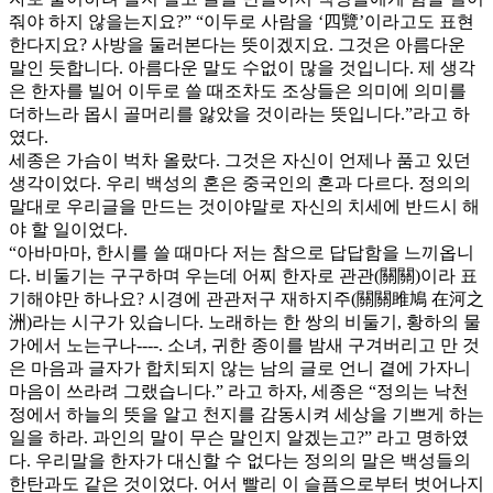
줘야 하지 않을는지요?” “이두로 사람을 ‘四覽’이라고도 표현
한다지요? 사방을 둘러본다는 뜻이겠지요. 그것은 아름다운
말인 듯합니다. 아름다운 말도 수없이 많을 것입니다. 제 생각
은 한자를 빌어 이두로 쓸 때조차도 조상들은 의미에 의미를
더하느라 몹시 골머리를 앓았을 것이라는 뜻입니다.”라고 하
였다.
세종은 가슴이 벅차 올랐다. 그것은 자신이 언제나 품고 있던
생각이었다. 우리 백성의 혼은 중국인의 혼과 다르다. 정의의
말대로 우리글을 만드는 것이야말로 자신의 치세에 반드시 해
야 할 일이었다.
“아바마마, 한시를 쓸 때마다 저는 참으로 답답함을 느끼옵니
다. 비둘기는 구구하며 우는데 어찌 한자로 관관(關關)이라 표
기해야만 하나요? 시경에 관관저구 재하지주(關關雎鳩 在河之
洲)라는 시구가 있습니다. 노래하는 한 쌍의 비둘기, 황하의 물
가에서 노는구나----. 소녀, 귀한 종이를 밤새 구겨버리고 만 것
은 마음과 글자가 합치되지 않는 남의 글로 언니 곁에 가자니
마음이 쓰라려 그랬습니다.” 라고 하자, 세종은 “정의는 낙천
정에서 하늘의 뜻을 알고 천지를 감동시켜 세상을 기쁘게 하는
일을 하라. 과인의 말이 무슨 말인지 알겠는고?” 라고 명하였
다. 우리말을 한자가 대신할 수 없다는 정의의 말은 백성들의
한탄과도 같은 것이었다. 어서 빨리 이 슬픔으로부터 벗어나지