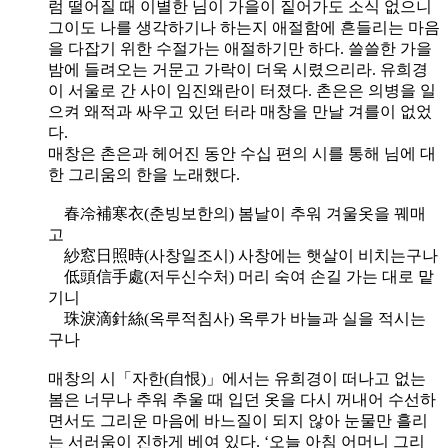
럼 떨어질 때 이별한 님이 가을이 짙어가도 소식 없으니
그이도 나를 생각하기나 하는지 애절함에 흔들리는 마음
을 다잡기 위한 수절가는 애절하기만 하다. 쓸쓸한 가을
밤에 들려오는 거문고 가락이 더욱 시렸으리라. 유희경
이 서울로 간 사이 임진왜란이 터졌다. 촌은은 의병을 일
으켜 왜적과 싸우고 있던 터라 매창을 만날 겨를이 없었
다.
매창은 촌은과 헤어진 동안 수십 편의 시를 통해 님에 대
한 그리움의 한을 노래했다.
春冷補寒衣(춘빙보한의) 봄날이 추워 겨울옷을 꿰매
고
紗窓日照時(사창일조시) 사창에는 햇살이 비치는구나
低頭信手處(저두신수처) 머리 숙여 손길 가는 대로 맡
기니
珠淚滴針絲(옥루적침사) 옥루가 바늘과 실을 적시는
구나
매창의 시「자한(自恨)」에서는 유희경이 떠나고 없는
봄은 너무나 추워 추울 때 입던 옷을 다시 꺼내어 수선하
면서도 그리운 마음에 바느질이 되지 않아 눈물만 흘리
는 서러움이 진하게 베여 있다. ‘오늘 아침 어머니 그리