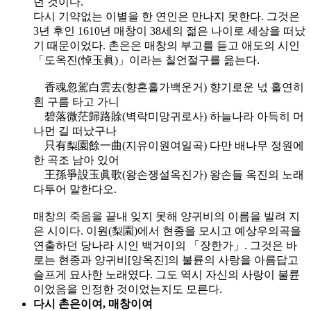
던 것이다.
다시 기약없는 이별을 한 연인은 만나지 못한다. 그것은
3년 후인 1610년 매창이 38세의 젊은 나이로 세상을 떠났
기 때문이었다. 촌은은 매창의 부고를 듣고 애도의 시인
「도옥진(悼玉眞)」이라는 칠언절구를 읊는다.
香魂忽駕白雲去(향혼홀가백운거) 향기로운 넋 홀연히
흰 구름 타고 가니
碧落微茫歸路賖(벽락미망귀로사) 하늘나라 아득히 머
나먼 길 떠났구나
只有梨園餘一曲(지유이원여일곡) 다만 배나무 정원에
한 곡조 남아 있어
王孫爭設玉眞歌(왕손쟁설옥진가) 왕손들 옥진의 노래
다투어 말한다오.
매창의 죽음을 끝내 잊지 못해 양귀비의 이름을 빌려 지
은 시이다. 이원(梨園)에서 현종을 모시고 예상우의곡을
연출하던 당나라 시인 백거이의 「장한가」. 그것은 바
로는 현종과 양귀비[양옥진]의 불륜의 사랑을 아름답고
슬프게 묘사한 노래였다. 그도 역시 자신의 사랑이 불륜
이었음을 인정한 것이었는지도 모른다.
다시 촌은이여, 매창이여