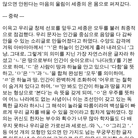
않으면 안된다는 마음의 울림이 세종의 온 몸으로 퍼져갔다.
--- 중략 ---
이윽고 우리글 창제 선포를 앞두고 세종은 모두를 불러 최종적
으로 점검했다. 우리 문자는 인간을 중심으로 음양을 다 감싸
안을 수 있는 소리글로 만들어졌다고 하였다. 수양도 감격에
겨워 아바마마께서 ‘ㄱ’은 하늘이 인간에게 흘러 내려오니 ‘그
냥, 그대로, 그렇게’의 의미를 지닌 가장 자연스러운 글자라 하
셨고 ‘ㄴ’은 땅으로부터 인간이 솟아오르니 ‘나다(生)’를 기본
으로 하며, ‘ㄷ’은 사람이 땅과 하늘을 안고 있으니 ‘다함’을 뜻
하고, ‘ㅁ’은 ‘ㄱ’과 ‘ㄴ’을 합쳐 완성된 ‘모두’를 의미하며,
‘ㄹ’은 하늘과 땅, 인간이 완벽하게 조화하여 ‘어우르’는 철학
이 숨겨져 있다고 하며, ‘ㅂ’만 봐도 인간이 하늘과 땅을 지켜
보는 형상으로 ‘본다’는 속 뜻을 갖게 되며, ‘ㅇ’은 우주를 뜻하
여 어느 나라에도 없는 사념이니 이는 조선만이 갖고 있는 독
특한 글자라 하시니 그 해석이 놀라울 따름이라며 백성들이 빠
르게 우리 글자를 배울 수 있을 것이라고 힘차게 말하였다. 정
의는 귀신도 한자는 부수와 획수가 너무 많아 학자들도 다 배
우지 못하나 우리글은 가로선과 세로선, /와 ＼, ‘ㅇ’그리고 ‘․’
등 여섯 개의 모형만 있으면 만 가지도 넘는 무궁무진한 글자