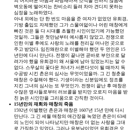
의 어지러운 마음과 파랑새마저 소식을 전하지 않음에
벽오동에 떨어지는 찬비소리 들려 차마 견디지 못하는
심정을 노래하였다.
아내 외에는 단 한 번도 마음을 준 여자가 없었던 유희경,
기방 출입도 자제했던 그가 스물여덟이나 어린 매창에게
빠진 것은 둘 다 시대를 초월한 시인이었기에 가능했던
것일까. 그들은 첫만남부터 예사롭지 않았고, 전쟁으로
인한 이별 후에도 사랑의 노래를 천리길 머나먼 곳으로
주고 받았다. 임진왜란으로 이별해야 했던 두 연인은 15
년만에 다시 만난다. 전쟁이 끝나면 곧바로 부안으로 달
려가야 했을 유희경이 왜 서울에 남아 있었는지는 알 수
없다. 스무살의 꽃다운 처녀가 서른다섯이 될 때까지 독
수공방 시킨 촌은의 심사는 무엇이었을까. 그 긴 청춘을
매창은 수절해야 했다. 기생이라는 신분임에도 정조를
지킨 그녀의 심사는 또 무엇인가. 전쟁이 끝난 후 매창은
수많은 명사들로부터 러브콜을 받지만 오로지 마음을 받
친 늙은 시인만을 그리움으로 간직한 것이다.
15년만의 재회와 매창의 죽음
1592년 이별했던 촌은과 매창은 1607년 15년 만에 다시
만난다. 그 긴 세월 매창의 애간장을 녹였던 촌은이 63세
의 노인이 되어 나타났지만 매창은 더 없는 사랑을 그대
로 간직하고 있었다. 그러나 유부남이었던 유희경은 오