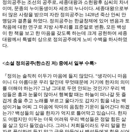
정의공주는 조선의 공주로, 세종대왕과 소헌왕후 심씨의 차녀
이며, 문종의 누이동생이자 세조의 누나이다. 세종대왕으로부
터 많은 사랑을 받으며 자란 정의공주는 1428년 죽산 안씨 안
맹담과 결혼을 하였다. 정의공주는 한글창제에 있어 변음과 토
착음에 대한 연구로 지방 사투리를 표준말로 변환, 모든 백성
이 한 책을 보고 한 마음을 갖도록 하는데 크게 공헌하여 세종
대왕께서 특별히 상으로 정의공주에게 노비 수백을 하사하였
다.
<소설 정의공주(한소진 저) 중에서 일부 수록>
『정의는 솔직히 이두가 마음에 들지 않았다. “생각이니 마음
이니 다 아름다운 우리 말인데 무엇때문에 거기에 한자의 의미
를 더해야 하는가? 그냥 그대로 두면 안되는 것인가? 우리 백
성들은 흥과 눈물이 많아서 행복할 때는 하늘이 떠나갈 듯 즐
겁게 춤을 추고 노래를 부르고 울다가도 갑자기 힘을 내는 백
성이거늘 어찌 그 마음에 악마의 음침한 기운이 들어간다 하겠
는가? 백성들의 삶을 한자가 억지로 틀어막고 있습니다. 한자
도 어렵지만 이두는 더욱 어려워 우리 백성들은 정말 힘든 삶
을 살고 있다 들었습니다. 그러니 저희들이라도 우리 말을 한
자로 풀이하려 들지 말고 글을 만들어서 백성들에게 힘을 실어