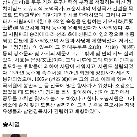
삼사(三司)를 두루 거쳐 훈구세력의 부정을 척결하는 혁신 정
치이념으로 유교적 도덕국가, 요순시대의 이상국가 건설을 목
표로 도학(道學)에 의한 개혁정치를 단행하였다. 그러나 훈구
파가 사림파에 대한 대대적인 숙청을 단행하는 기묘사화(己卯
士禍)를 일으킴에 따라 능주에 유배되었다가 사사되었다. 후
일 사림파의 승리에 따라 선조 초에 신원되어 영의정으로 추증
되고 문묘에 종사되었으며 서원과 사당에 제향되었다. 저서로
는 『정암집』이 있는데 그 중 대부분은 소(疏) · 책(策) · 계(啓)
등의 상소문과 몇 가지의 제문이고, 그 밖에 몇 편의 시도 실려
있다. 시호는 문정(文正)이다. 그의 사후에 그의 학문과 인격을
흠모하는 후학들에 의하여 사당이 세워지고, 서원도 설립되었
다. 1570년 능주에 죽수서원, 1576년 희천에 양현사가 세워져
봉안되었으며, 1605년(선조 38)에는 그의 묘소 아래에 있는 심
곡서원에 봉안되는 등 전국에 많은 향사가 세워졌다. 조광조는
젊었을 때 도봉산의 경치를 몹시 좋아하여, 심지어 조정에서
공무를 마치면 찾아가 놀기도 하였다고 한다. 도봉서원은 그가
평소에 즐겨 찾던 도봉산 골짜기에 그의 인격을 흠모하는 지방
유생들과 남언경목사가 건립하고 배향하였다.
송시열