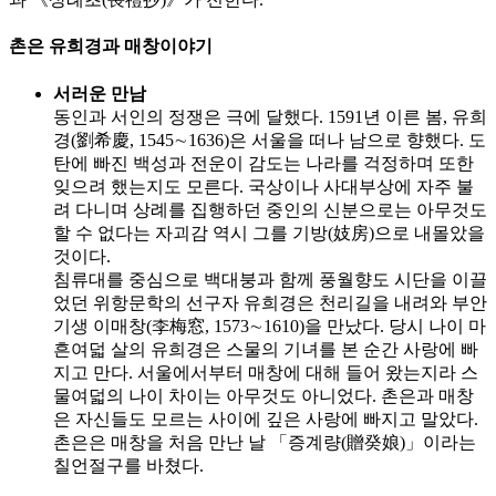
촌은 유희경과 매창이야기
서러운 만남
동인과 서인의 정쟁은 극에 달했다. 1591년 이른 봄, 유희
경(劉希慶, 1545∼1636)은 서울을 떠나 남으로 향했다. 도
탄에 빠진 백성과 전운이 감도는 나라를 걱정하며 또한
잊으려 했는지도 모른다. 국상이나 사대부상에 자주 불
려 다니며 상례를 집행하던 중인의 신분으로는 아무것도
할 수 없다는 자괴감 역시 그를 기방(妓房)으로 내몰았을
것이다.
침류대를 중심으로 백대붕과 함께 풍월향도 시단을 이끌
었던 위항문학의 선구자 유희경은 천리길을 내려와 부안
기생 이매창(李梅窓, 1573∼1610)을 만났다. 당시 나이 마
흔여덟 살의 유희경은 스물의 기녀를 본 순간 사랑에 빠
지고 만다. 서울에서부터 매창에 대해 들어 왔는지라 스
물여덟의 나이 차이는 아무것도 아니었다. 촌은과 매창
은 자신들도 모르는 사이에 깊은 사랑에 빠지고 말았다.
촌은은 매창을 처음 만난 날 「증계량(贈癸娘)」이라는
칠언절구를 바쳤다.