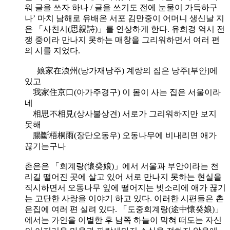
워 글을 쓰자 하나 / 글을 쓰기도 전에 눈물이 가득하구
나’ 마치 남해로 유배온 서포 김만중이 어머니 생신날 지
은 「사친시(思親詩)」를 연상하게 한다. 유희경 역시 전
쟁 중이라 만나지 못하는 매창을 그리워하면서 여러 편
의 시를 지었다.
娘家在浪州(낭가재낭주) 계랑의 집은 낭주[부안]에
있고
我家住京口(아가주경구) 이 몸이 사는 집은 서울이라
네
相思不相見(상사불상견) 서로가 그리워하지만 보지
못해
腸斷梧桐雨(장단오동우) 오동나무에 비내리면 애가
끊기는구나
촌은은 「회계랑(懷癸娘)」에서 서울과 부안이라는 천
리길 떨어진 곳에 살고 있어 서로 만나지 못하는 현실을
직시하면서 오동나무 잎에 떨어지는 빗소리에 애가 끊기
는 고단한 사랑을 이야기 하고 있다. 이러한 시편들은 촌
은집에 여러 편 실려 있다. 「도중회계랑(途中懷癸娘)」
에서는 가인을 이별한 후 남쪽 하늘이 막혀 떠도는 자신