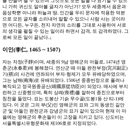
를 만들어 낼 수 있으며 그것으로 모든 말을 다 표기할 수 있으
니 가히 귀신도 알아볼 글자가 아닌가? 모두 세종께서 음운과
음성학뿐 아니라 하늘과 땅, 인간을 우리 문자에 적용한 덕분
으로 모든 글자를 소리내어 말할 수 있으니 사람 사는 곳이라
면 어디든, 누구든, 천지 자연의 소리를 그대로 사용하여 서로
의 생각을 펼칠 수 있는 일이라 하면서 감격, 또 감격하였다. 그
로써 모든 일이 끝났다.』
이인(李仁, 1465 ~ 1507)
자는 자정(子靜)이며, 세종의 9남 영해군의 아들로, 1474년 영
춘군(永春君)에 봉해졌다. 연산군 때 아들 완천부정(完川副正)
기(祺)의 사건에 연좌되어 부자·형제가 모두 유배당하였으며,
그는 남해(南海)로 유배되었다. 1506년 중종반정으로 풀려나
복직되고 정국원종공신(靖國原從功臣)이 되었다. 매사에 부지
런하고 신중했으며, 특히 상례(喪禮)를 잘하여 종친으로부터
칭찬을 들었다. 묘는 도봉산 기슭 무수골(도봉1동 산 82-1)에
있다. 이 곳은 그의 부(父)인 영해군의 묘와 그의 동생인 길안
군 및 아들인 완천군과 강녕군의 묘가 같이 있으며 현재 이 마
을에는 영해군의 후손들이 이 고장을 지키고 있다. 신도비는
서울특별시유형문화재 제106호로 지정되었다.