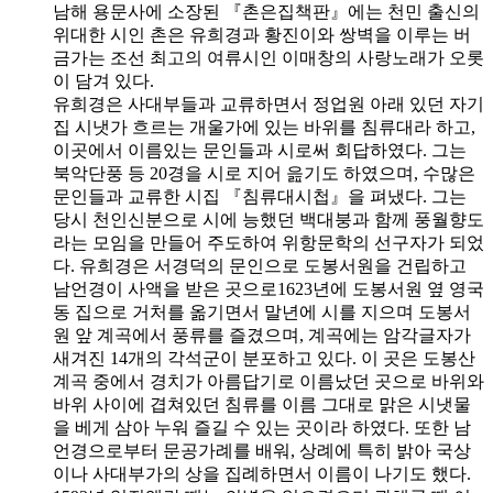
남해 용문사에 소장된 『촌은집책판』에는 천민 출신의
위대한 시인 촌은 유희경과 황진이와 쌍벽을 이루는 버
금가는 조선 최고의 여류시인 이매창의 사랑노래가 오롯
이 담겨 있다.
유희경은 사대부들과 교류하면서 정업원 아래 있던 자기
집 시냇가 흐르는 개울가에 있는 바위를 침류대라 하고,
이곳에서 이름있는 문인들과 시로써 회답하였다. 그는
북악단풍 등 20경을 시로 지어 읊기도 하였으며, 수많은
문인들과 교류한 시집 『침류대시첩』을 펴냈다. 그는
당시 천인신분으로 시에 능했던 백대붕과 함께 풍월향도
라는 모임을 만들어 주도하여 위항문학의 선구자가 되었
다. 유희경은 서경덕의 문인으로 도봉서원을 건립하고
남언경이 사액을 받은 곳으로1623년에 도봉서원 옆 영국
동 집으로 거처를 옮기면서 말년에 시를 지으며 도봉서
원 앞 계곡에서 풍류를 즐겼으며, 계곡에는 암각글자가
새겨진 14개의 각석군이 분포하고 있다. 이 곳은 도봉산
계곡 중에서 경치가 아름답기로 이름났던 곳으로 바위와
바위 사이에 겹쳐있던 침류를 이름 그대로 맑은 시냇물
을 베게 삼아 누워 즐길 수 있는 곳이라 하였다. 또한 남
언경으로부터 문공가례를 배워, 상례에 특히 밝아 국상
이나 사대부가의 상을 집례하면서 이름이 나기도 했다.