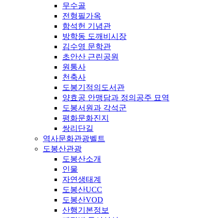
무수골
전형필가옥
함석헌 기념관
방학동 도깨비시장
김수영 문학관
초안산 근린공원
원통사
천축사
도봉기적의도서관
양효공 안맹담과 정의공주 묘역
도봉서원과 각석군
평화문화진지
쌍리단길
역사문화관광벨트
도봉산관광
도봉산소개
인물
자연생태계
도봉산UCC
도봉산VOD
산행기본정보