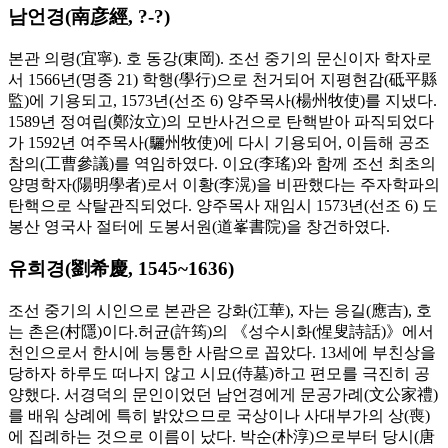
남언경(南彦經, ?-?)
본관 의령(宜寧). 호 동강(東岡). 조선 중기의 문신이자 학자로
서 1566년(명종 21) 학행(學行)으로 천거되어 지평현감(砥平縣
監)에 기용되고, 1573년(선조 6) 양주목사(楊州牧使)를 지냈다.
1589년 정여립(鄭汝立)의 모반사건으로 탄핵받아 파직되었다
가 1592년 여주목사(驪州牧使)에 다시 기용되어, 이듬해 공조
참의(工曹參議)를 역임하였다. 이요(李瑤)와 함께 조선 최초의
양명학자(陽明學者)로서 이황(李滉)을 비판했다는 주자학파의
탄핵으로 삭탈관직되었다. 양주목사 재임시 1573년(선조 6) 도
봉산 영국사 절터에 도봉서원(道峯書院)을 창건하였다.
유희경(劉希慶, 1545~1636)
조선 중기의 시인으로 본관은 강화(江華), 자는 응길(應吉), 호
는 촌은(村隱)이다.허균(許筠)의 《성수시화(惺叟詩話)》에서
천인으로서 한시에 능통한 사람으로 꼽았다. 13세에 부친상을
당하자 하루도 떠나지 않고 시묘(侍墓)하고 편모를 극진히 공
양했다. 서경덕의 문인이었던 남언경에게 문공가례(文公家禮)
를 배워 상례에 특히 밝았으므로 국상이나 사대부가의 상(喪)
에 집례하는 것으로 이름이 났다. 박순(朴淳)으로부터 당시(唐