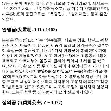
많은 서원에 배향되었다. 영의정으로 추증되었으며, 저서로는
『주자대전차의』,『주자어류소분』등 다수가 간행되었으며,
사후(死後)의 문집으로는 『우암집』,『송자대전』등이 출간
되었다.
안맹담(安孟聃, 1415-1462)
본관은 죽산(竹山), 자는 덕수(德壽), 시호는 양효, 함길도 관찰
사 망지의 아들이다. 1428년 세종의 둘째딸 정의공주와 결혼하
여 죽성군에 봉해졌고, 1432년 다시 연창군에 봉해졌다. 뒤에
연창위에 개봉되었으며, 세조 원년(1445)에는 원종공신 1등에
책록되고 수록대부에 올랐다. 글씨에 뛰어나 초서를 잘 썼으
며, 말 타기, 활 쏘기 등 무예에도 뛰어나 수양대군과 가까이 지
내기도 하였다. 사어(射御)를 잘 하였으며 음률(音律) ·약물(藥
物)에도 밝았다. 그의 아들 안상계는 돈령도정을 지냈는데, 단
종 문제로 세상이 어수선하자 저자동에 조용히 머물렀고 김종
직·남효온과 친교가 있었으며 세조의 조정에 출사하지 않았다
한다. 도봉구 방학동 산63번지에 묘와 신도비가 있다.
정의공주(貞懿公主, ? ~ 1477)