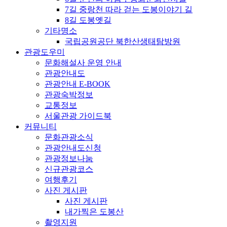
7길 중랑천 따라 걷는 도봉이야기 길
8길 도봉옛길
기타명소
국립공원공단 북한산생태탐방원
관광도우미
문화해설사 운영 안내
관광안내도
관광안내 E-BOOK
관광숙박정보
교통정보
서울관광 가이드북
커뮤니티
문화관광소식
관광안내도신청
관광정보나눔
신규관광코스
여행후기
사진 게시판
사진 게시판
내가찍은 도봉산
촬영지원