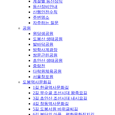
계절별 등산상식
등산장비안내
산행안전수칙
주변명소
자주하는 질문
공원
원당샘공원
도봉산 생태공원
발바닥공원
방학사계광장
쌍문근린공원
초안산 생태공원
중랑천
다락원체육공원
서울창포원
도봉역사문화길
1길 한글역사문화길
2길 무수골 조선시대 왕족묘길
3길 초안산 조선시대 내시묘길
4길 창동역사문화길
5길 도봉서원 바위글씨길
6길 분단의 아픔，평화문화진지길