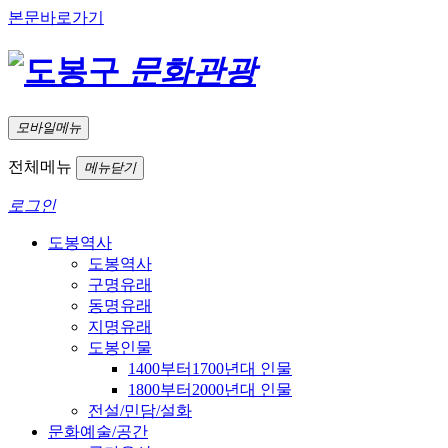
본문바로가기
문화관광
모바일메뉴
전체메뉴
메뉴닫기
로그인
도봉역사
도봉역사
구명유래
동명유래
지명유래
도봉인물
1400부터1700년대 인물
1800부터2000년대 인물
전설/민담/설화
문화예술/공간