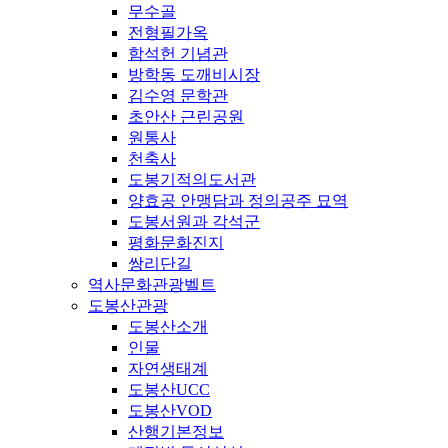
무수골
전형필가옥
함석헌 기념관
방학동 도깨비시장
김수영 문학관
초안산 근린공원
원통사
천축사
도봉기적의도서관
양효공 안맹담과 정의공주 묘역
도봉서원과 각석군
평화문화진지
쌍리단길
역사문화관광벨트
도봉산관광
도봉산소개
인물
자연생태계
도봉산UCC
도봉산VOD
산행기본정보