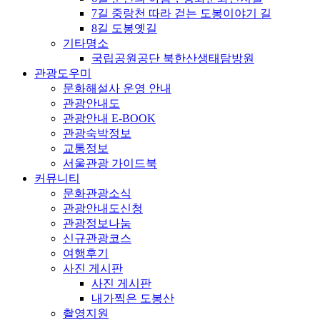
7길 중랑천 따라 걷는 도봉이야기 길
8길 도봉옛길
기타명소
국립공원공단 북한산생태탐방원
관광도우미
문화해설사 운영 안내
관광안내도
관광안내 E-BOOK
관광숙박정보
교통정보
서울관광 가이드북
커뮤니티
문화관광소식
관광안내도신청
관광정보나눔
신규관광코스
여행후기
사진 게시판
사진 게시판
내가찍은 도봉산
촬영지원