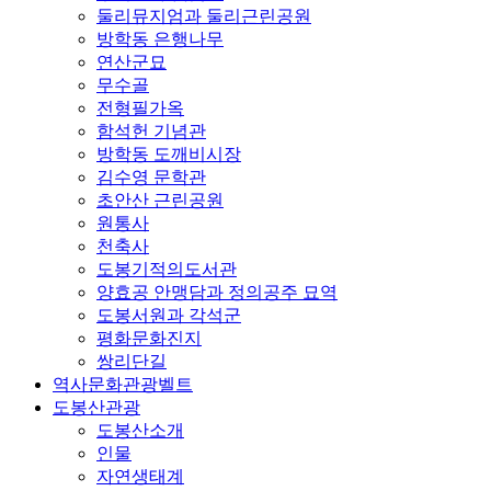
둘리뮤지엄과 둘리근린공원
방학동 은행나무
연산군묘
무수골
전형필가옥
함석헌 기념관
방학동 도깨비시장
김수영 문학관
초안산 근린공원
원통사
천축사
도봉기적의도서관
양효공 안맹담과 정의공주 묘역
도봉서원과 각석군
평화문화진지
쌍리단길
역사문화관광벨트
도봉산관광
도봉산소개
인물
자연생태계