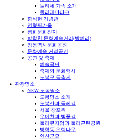
둘리네 가족 소개
둘리테마파크
함석헌 기념관
전형필가옥
평화문화진지
방학천 문화예술거리(방예리)
창동역사문화공원
문화예술 거점공간
공연 및 축제
예술공연
축제와 문화행사
도봉구 등축제
관광명소
NEW 도봉명소
도봉명소 소개
도봉산과 둘레길
서울 창포원
우이천과 벚꽃길
둘리뮤지엄과 둘리근린공원
방학동 은행나무
연산군묘