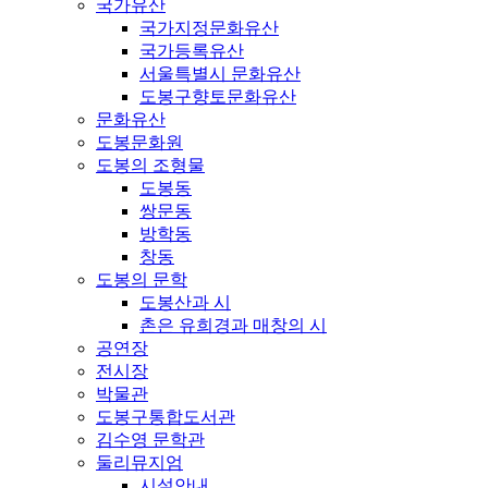
국가유산
국가지정문화유산
국가등록유산
서울특별시 문화유산
도봉구향토문화유산
문화유산
도봉문화원
도봉의 조형물
도봉동
쌍문동
방학동
창동
도봉의 문학
도봉산과 시
촌은 유희경과 매창의 시
공연장
전시장
박물관
도봉구통합도서관
김수영 문학관
둘리뮤지엄
시설안내