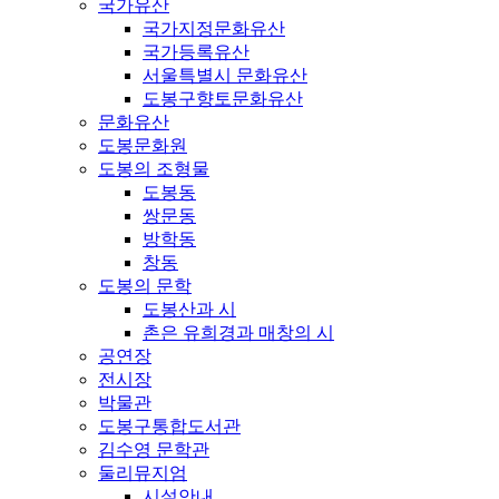
국가유산
국가지정문화유산
국가등록유산
서울특별시 문화유산
도봉구향토문화유산
문화유산
도봉문화원
도봉의 조형물
도봉동
쌍문동
방학동
창동
도봉의 문학
도봉산과 시
촌은 유희경과 매창의 시
공연장
전시장
박물관
도봉구통합도서관
김수영 문학관
둘리뮤지엄
시설안내