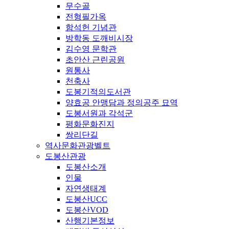
무수골
전형필가옥
함석헌 기념관
방학동 도깨비시장
김수영 문학관
초안산 근린공원
원통사
천축사
도봉기적의도서관
양효공 안맹담과 정의공주 묘역
도봉서원과 각석군
평화문화진지
쌍리단길
역사문화관광벨트
도봉산관광
도봉산소개
인물
자연생태계
도봉산UCC
도봉산VOD
산행기본정보