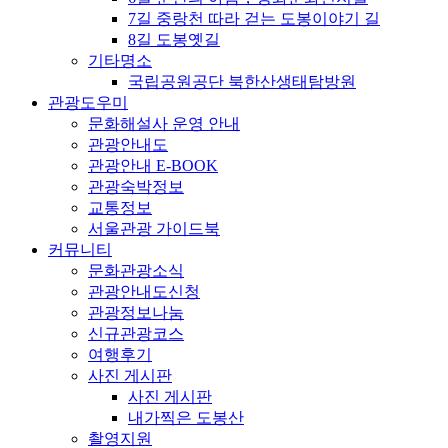
7길 중랑천 따라 걷는 도봉이야기 길
8길 도봉옛길
기타명소
국립공원공단 북한산생태탐방원
관광도우미
문화해설사 운영 안내
관광안내도
관광안내 E-BOOK
관광숙박정보
교통정보
서울관광 가이드북
커뮤니티
문화관광소식
관광안내도신청
관광정보나눔
신규관광코스
여행후기
사진 게시판
사진 게시판
내가찍은 도봉산
촬영지원