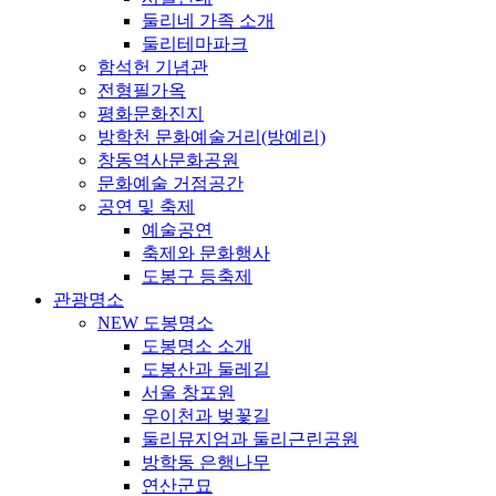
둘리네 가족 소개
둘리테마파크
함석헌 기념관
전형필가옥
평화문화진지
방학천 문화예술거리(방예리)
창동역사문화공원
문화예술 거점공간
공연 및 축제
예술공연
축제와 문화행사
도봉구 등축제
관광명소
NEW 도봉명소
도봉명소 소개
도봉산과 둘레길
서울 창포원
우이천과 벚꽃길
둘리뮤지엄과 둘리근린공원
방학동 은행나무
연산군묘