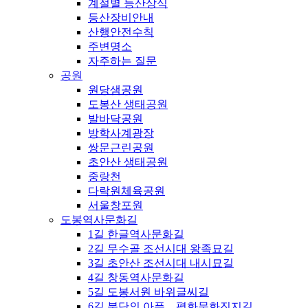
계절별 등산상식
등산장비안내
산행안전수칙
주변명소
자주하는 질문
공원
원당샘공원
도봉산 생태공원
발바닥공원
방학사계광장
쌍문근린공원
초안산 생태공원
중랑천
다락원체육공원
서울창포원
도봉역사문화길
1길 한글역사문화길
2길 무수골 조선시대 왕족묘길
3길 초안산 조선시대 내시묘길
4길 창동역사문화길
5길 도봉서원 바위글씨길
6길 분단의 아픔，평화문화진지길