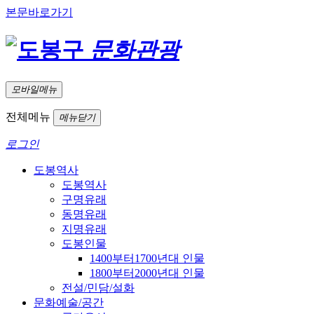
본문바로가기
문화관광
모바일메뉴
전체메뉴
메뉴닫기
로그인
도봉역사
도봉역사
구명유래
동명유래
지명유래
도봉인물
1400부터1700년대 인물
1800부터2000년대 인물
전설/민담/설화
문화예술/공간