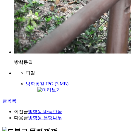
방학동길
파일
방학동길.JPG (3 MB)
글목록
이전글
방학동 바둑판돌
다음글
방학동 은행나무